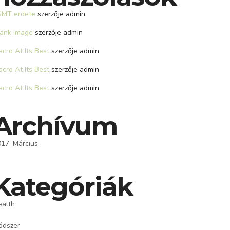
SMT erdete
szerzője
admin
lank Image
szerzője
admin
cro At Its Best
szerzője
admin
cro At Its Best
szerzője
admin
cro At Its Best
szerzője
admin
Archívum
17. Március
Kategóriák
ealth
ódszer