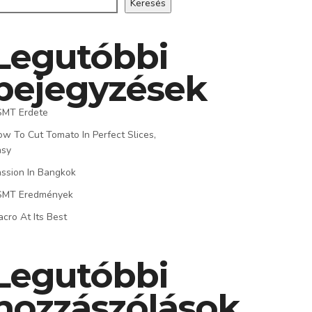
Keresés
Legutóbbi
bejegyzések
SMT Erdete
w To Cut Tomato In Perfect Slices,
asy
ssion In Bangkok
SMT Eredmények
cro At Its Best
Legutóbbi
hozzászólások