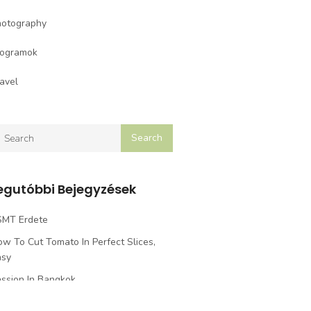
hotography
rogramok
avel
egutóbbi Bejegyzések
SMT Erdete
w To Cut Tomato In Perfect Slices,
asy
ssion In Bangkok
SMT Eredmények