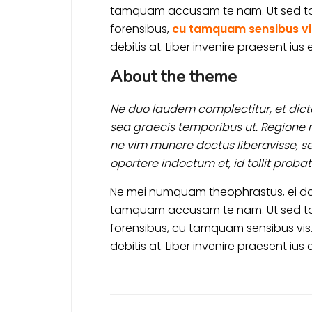
tamquam accusam te nam. Ut sed t
forensibus,
cu tamquam sensibus vi
debitis at.
Liber invenire praesent ius e
About the theme
Ne duo laudem complectitur, et dicta
sea graecis temporibus ut. Regione re
ne vim munere doctus liberavisse, sed
oportere indoctum et, id tollit probat
Ne mei numquam theophrastus, ei do
tamquam accusam te nam. Ut sed t
forensibus, cu tamquam sensibus vis.
debitis at. Liber invenire praesent ius e