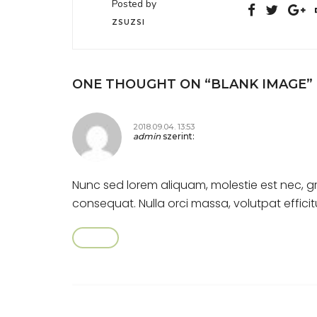
Posted by
ZSUZSI
ONE THOUGHT ON “
BLANK IMAGE
”
2018.09.04. 13:53
admin
szerint:
Nunc sed lorem aliquam, molestie est nec, gra
consequat. Nulla orci massa, volutpat efficit
Válasz