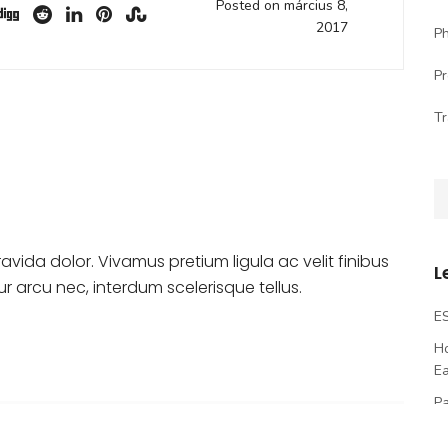
Posted on március 8,
2017
P
P
Tr
vida dolor. Vivamus pretium ligula ac velit finibus
L
ur arcu nec, interdum scelerisque tellus.
E
Ho
E
Pa
E