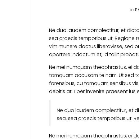
in
P
Ne duo laudem complectitur, et dicta 
sea graecis temporibus ut. Regione rep
vim munere doctus liberavisse, sed ora
oportere indoctum et, id tollit probat
Ne mei numquam theophrastus, ei do
tamquam accusam te nam. Ut sed t
forensibus, cu tamquam sensibus vis.
debitis at. Liber invenire praesent ius e
Ne duo laudem complectitur, et di
sea, sea graecis temporibus ut. R
Ne mei numquam theophrastus, ei do