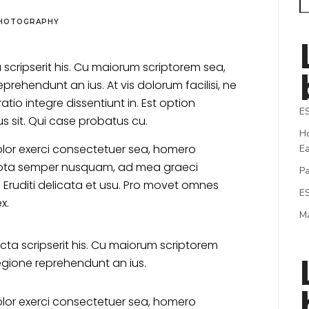
HOTOGRAPHY
scripserit his. Cu maiorum scriptorem sea,
rehendunt an ius. At vis dolorum facilisi, ne
tio integre dissentiunt in. Est option
E
us sit. Qui case probatus cu.
Ho
lor exerci consectetuer sea, homero
E
ota semper nusquam, ad mea graeci
Pa
 Eruditi delicata et usu. Pro movet omnes
E
x.
Ma
cta scripserit his. Cu maiorum scriptorem
egione reprehendunt an ius.
lor exerci consectetuer sea, homero