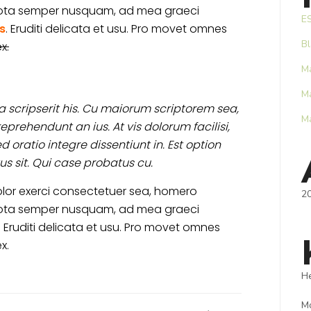
ota semper nusquam, ad mea graeci
E
s
. Eruditi delicata et usu. Pro movet omnes
B
x.
Ma
Ma
 scripserit his. Cu maiorum scriptorem sea,
Ma
prehendunt an ius. At vis dolorum facilisi,
 oratio integre dissentiunt in. Est option
us sit. Qui case probatus cu.
lor exerci consectetuer sea, homero
20
ota semper nusquam, ad mea graeci
 Eruditi delicata et usu. Pro movet omnes
x.
H
M