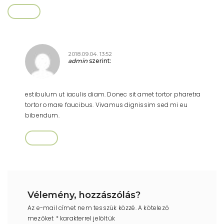
Válasz
2018.09.04. 13:52
admin
szerint:
estibulum ut iaculis diam. Donec sit amet tortor pharetra
tortor ornare faucibus. Vivamus dignissim sed mi eu
bibendum.
Válasz
Vélemény, hozzászólás?
Az e-mail címet nem tesszük közzé.
A kötelező
mezőket
*
karakterrel jelöltük