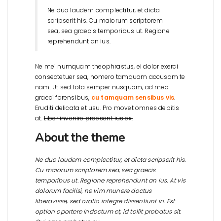
Ne duo laudem complectitur, et dicta
scripserit his. Cu maiorum scriptorem
sea, sea graecis temporibus ut. Regione
reprehendunt an ius.
Ne mei numquam theophrastus, ei dolor exerci
consectetuer sea, homero tamquam accusam te
nam. Ut sed tota semper nusquam, ad mea
graeci forensibus,
cu tamquam sensibus vis
.
Eruditi delicata et usu. Pro movet omnes debitis
at.
Liber invenire praesent ius ex.
About the theme
Ne duo laudem complectitur, et dicta scripserit his.
Cu maiorum scriptorem sea, sea graecis
temporibus ut. Regione reprehendunt an ius. At vis
dolorum facilisi, ne vim munere doctus
liberavisse, sed oratio integre dissentiunt in. Est
option oportere indoctum et, id tollit probatus sit.