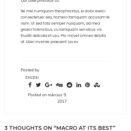
Qui case probatus cu.
Ne mei numquam theophrastus, ei dolor exerci
consectetuer sea, homero tamquam accusam te
nam. Ut sed tota semper nusquam, ad mea
graeci forensibus, cu tamquam sensibus vis.
Eruditi delicata et usu. Pro movet omnes debitis
at. Liber invenire praesent ius ex.
Posted by
ZSUZSI
Posted on március 9,
2017
3 THOUGHTS ON “
MACRO AT ITS BEST
”