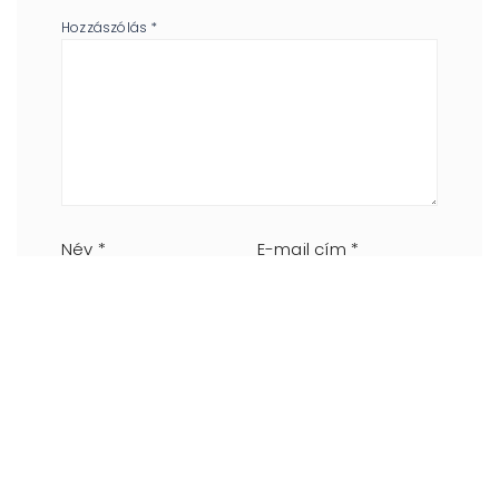
Hozzászólás
*
Név
*
E-mail cím
*
Honlap
A nevem, e-mail címem, és weboldalcímem